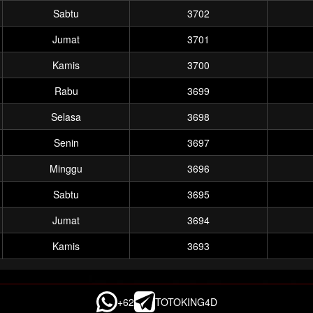
Sabtu
3702
Jumat
3701
Kamis
3700
Rabu
3699
Selasa
3698
Senin
3697
Minggu
3696
Sabtu
3695
Jumat
3694
Kamis
3693
+62
TOTOKING4D