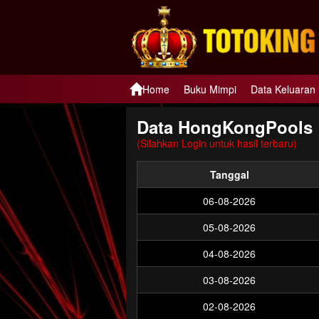
Home
Buku Mimpi
Data Keluaran
Data HongKongPools
(Silahkan Login untuk hasil terbaru)
Tanggal
06-08-2026
05-08-2026
04-08-2026
03-08-2026
02-08-2026